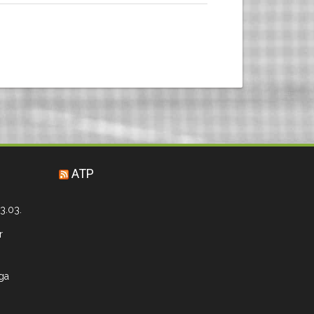
ATP
3.03.
r
iga