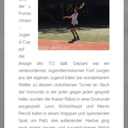
der 1.
Fronlei
chnam
-
Jugen
d-Cup
auf
der
Anlage des TCI statt. Geplant war ein
vereinsinternes Jugendtennisturnier. Fünf Jungen
aus der eigenen Jugend traten bei wunderbarem
Wetter zu diesem clubinternen Turnier an. Nach
der Vorrunde, in der jeder gegen jeden gespielt
hatte, wurden die finalen Plätze in einer Endrunde
ausgespielt. Leon Wollenhaupt und Marvin
Perndl trafen in einem knappen und spannenden
Spiel um Platz drei aufeinander. Hierbei ging
nach einem langen und ausgeglichenen Match