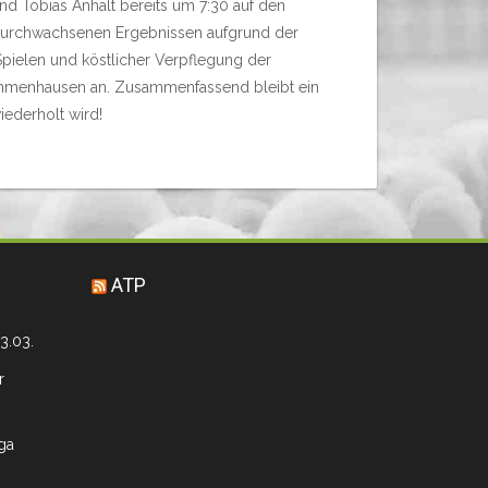
und Tobias Anhalt bereits um 7:30 auf den
durchwachsenen Ergebnissen aufgrund der
pielen und köstlicher Verpflegung der
 Immenhausen an. Zusammenfassend bleibt ein
iederholt wird!
ATP
3.03.
r
iga