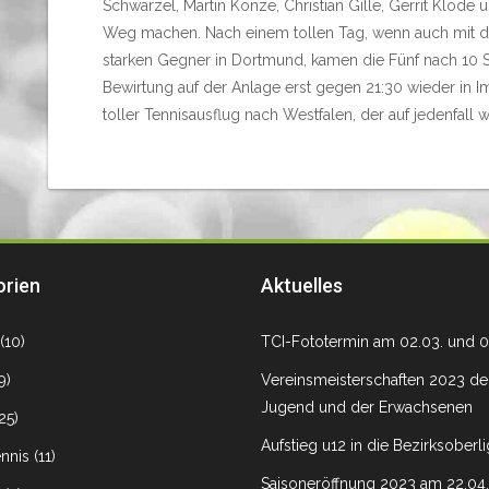
Schwärzel, Martin Konze, Christian Gille, Gerrit Klode 
Weg machen. Nach einem tollen Tag, wenn auch mit 
starken Gegner in Dortmund, kamen die Fünf nach 10 S
Bewirtung auf der Anlage erst gegen 21:30 wieder in
toller Tennisausflug nach Westfalen, der auf jedenfall w
orien
Aktuelles
(10)
TCI-Fototermin am 02.03. und 0
9)
Vereinsmeisterschaften 2023 de
Jugend und der Erwachsenen
25)
Aufstieg u12 in die Bezirksoberl
nnis
(11)
Saisoneröffnung 2023 am 22.04.