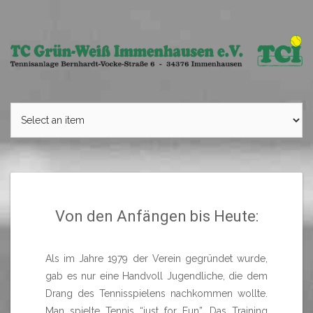
Skip
to
content
Von den Anfängen bis Heute:
Als im Jahre 1979 der Verein gegründet wurde,
gab es nur eine Handvoll Jugendliche, die dem
Drang des Tennisspielens nachkommen wollte.
Man spielte Tennis “just for Fun”. Das Training